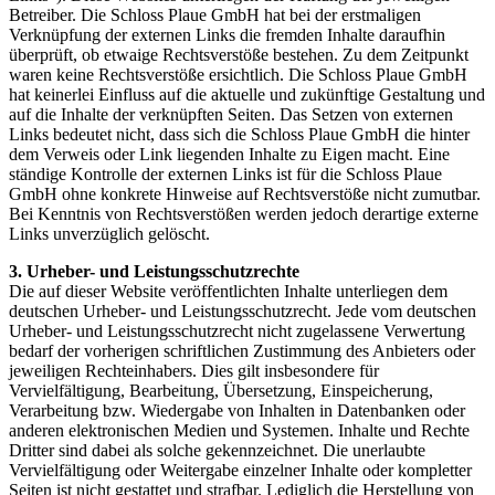
Betreiber. Die Schloss Plaue GmbH hat bei der erstmaligen
Verknüpfung der externen Links die fremden Inhalte daraufhin
überprüft, ob etwaige Rechtsverstöße bestehen. Zu dem Zeitpunkt
waren keine Rechtsverstöße ersichtlich. Die Schloss Plaue GmbH
hat keinerlei Einfluss auf die aktuelle und zukünftige Gestaltung und
auf die Inhalte der verknüpften Seiten. Das Setzen von externen
Links bedeutet nicht, dass sich die Schloss Plaue GmbH die hinter
dem Verweis oder Link liegenden Inhalte zu Eigen macht. Eine
ständige Kontrolle der externen Links ist für die Schloss Plaue
GmbH ohne konkrete Hinweise auf Rechtsverstöße nicht zumutbar.
Bei Kenntnis von Rechtsverstößen werden jedoch derartige externe
Links unverzüglich gelöscht.
3. Urheber- und Leistungsschutzrechte
Die auf dieser Website veröffentlichten Inhalte unterliegen dem
deutschen Urheber- und Leistungsschutzrecht. Jede vom deutschen
Urheber- und Leistungsschutzrecht nicht zugelassene Verwertung
bedarf der vorherigen schriftlichen Zustimmung des Anbieters oder
jeweiligen Rechteinhabers. Dies gilt insbesondere für
Vervielfältigung, Bearbeitung, Übersetzung, Einspeicherung,
Verarbeitung bzw. Wiedergabe von Inhalten in Datenbanken oder
anderen elektronischen Medien und Systemen. Inhalte und Rechte
Dritter sind dabei als solche gekennzeichnet. Die unerlaubte
Vervielfältigung oder Weitergabe einzelner Inhalte oder kompletter
Seiten ist nicht gestattet und strafbar. Lediglich die Herstellung von